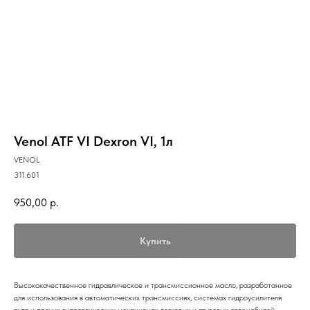
Venol ATF VI Dexron VI, 1л
VENOL
311.601
950,00
р.
Купить
Высококачественное гидравлическое и трансмиссионное масло, разработанное
для использования в автоматических трансмиссиях, системах гидроусилителя
руля и прочих гидравлических механизмах легковых и грузовых автомобилей,