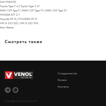
GM 9986195
Toyota Type T-II / Toyota Type T-IV
MAN 339 Type F / MAN 339 Type V1 / MAN 339 Type Z1
HONDA ATF Z-1
Hyundai SP III / HYUNDAI SP IV
VW G 055 025 / VW G 052 990
Aisin Warner
Смотреть также
Сотрудничество
Каталог
Контакты
Copyright © Venol Motor Oil