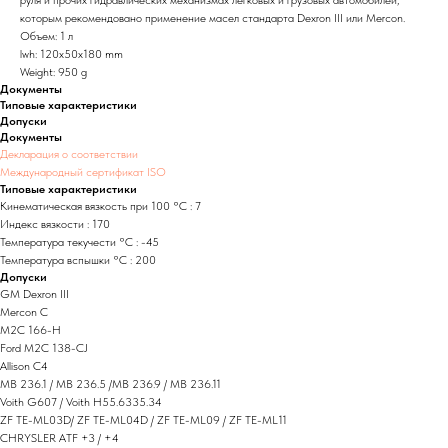
которым рекомендовано применение масел стандарта Dexron III или Mercon.
Объем: 1 л
lwh: 120x50x180 mm
Weight: 950 g
Документы
Типовые характеристики
Допуски
Документы
Декларация о соответствии
Международный сертификат ISO
Типовые характеристики
Кинематическая вязкость при 100 °C : 7
Индекс вязкости : 170
Температура текучести °C : -45
Температура вспышки °C : 200
Допуски
GM Dexron III
Mercon C
M2C 166-H
Ford M2C 138-CJ
Allison C4
MB 236.1 / MB 236.5 /MB 236.9 / MB 236.11
Voith G607 / Voith H55.6335.34
ZF TE-ML03D/ ZF TE-ML04D / ZF TE-ML09 / ZF TE-ML11
CHRYSLER ATF +3 / +4