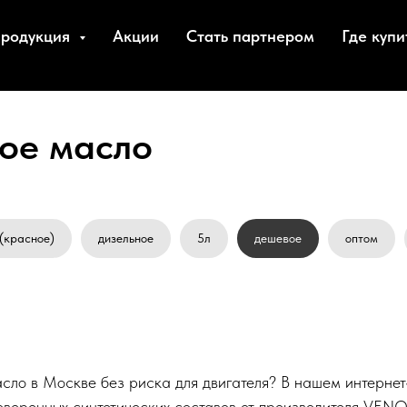
родукция
Акции
Стать партнером
Где купи
ое масло
(красное)
дизельное
5л
дешевое
оптом
асло в Москве без риска для двигателя? В нашем интерне
оверенных синтетических составов от производителя VENO