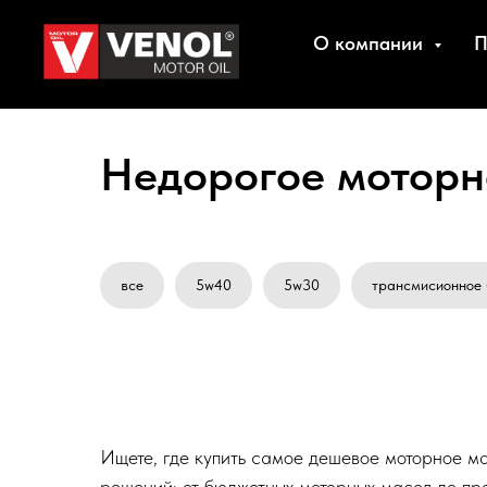
О компании
П
Недорогое моторн
все
5w40
5w30
трансмисионное 
Ищете, где купить самое дешевое моторное м
решений: от бюджетных моторных масел до пр