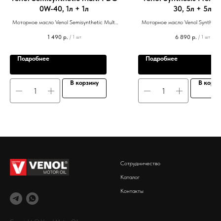
0W-40, 1л + 1л
30, 5л + 5л
Моторное масло Venol Semisynthetic Multi
Моторное масло Venol Synthesi
PDG 0W-40, API SN/SM/CF, ACEA A3/B4, 1л
5W-30, API SN/CF, ACEA A5/B5
1 490
р.
6 890
р.
/
1 шт
/
1 шт
+ 1л
Подробнее
Подробнее
В корзину
В корзи
Сотрудничество
Каталог
Контакты