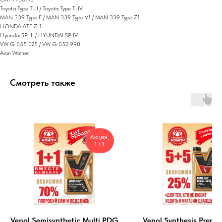
Toyota Type T-II / Toyota Type T-IV
MAN 339 Type F / MAN 339 Type V1 / MAN 339 Type Z1
HONDA ATF Z-1
Hyundai SP III / HYUNDAI SP IV
VW G 055 025 / VW G 052 990
Aisin Warner
Смотреть также
Акция,
1+1
Venol Semisynthetic Multi PDG
Venol Synthesis Premi