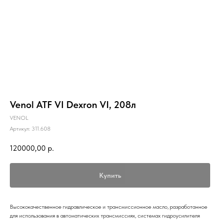
Venol ATF VI Dexron VI, 208л
VENOL
Артикул:
311.608
120000,00
р.
Купить
Высококачественное гидравлическое и трансмиссионное масло, разработанное
для использования в автоматических трансмиссиях, системах гидроусилителя