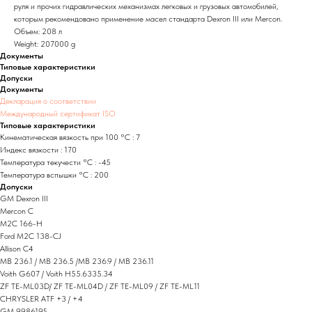
руля и прочих гидравлических механизмах легковых и грузовых автомобилей,
которым рекомендовано применение масел стандарта Dexron III или Mercon.
Объем: 208 л
Weight: 207000 g
Документы
Типовые характеристики
Допуски
Документы
Декларация о соответствии
Международный сертификат ISO
Типовые характеристики
Кинематическая вязкость при 100 °C : 7
Индекс вязкости : 170
Температура текучести °C : -45
Температура вспышки °C : 200
Допуски
GM Dexron III
Mercon C
M2C 166-H
Ford M2C 138-CJ
Allison C4
MB 236.1 / MB 236.5 /MB 236.9 / MB 236.11
Voith G607 / Voith H55.6335.34
ZF TE-ML03D/ ZF TE-ML04D / ZF TE-ML09 / ZF TE-ML11
CHRYSLER ATF +3 / +4
GM 9986195