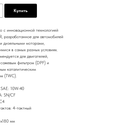
Купить
о с инновационной технологией
 разработанное для автомобилей
и дизельными моторами,
мися в самых разных условиях.
ендуется для двигателей,
 сажевым фильтром (DPF) и
ным каталитическим
ом (TWC).
 SAE: 10W-40
A: SN/CF
 C4
тактов: 4-тактный
x180 мм