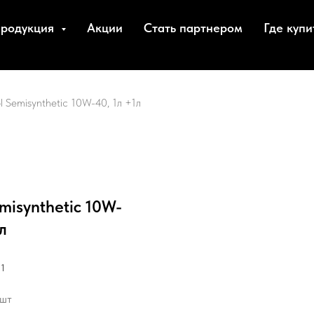
родукция
Акции
Стать партнером
Где купи
l Semisynthetic 10W-40, 1л +1л
misynthetic 10W-
л
11
 шт