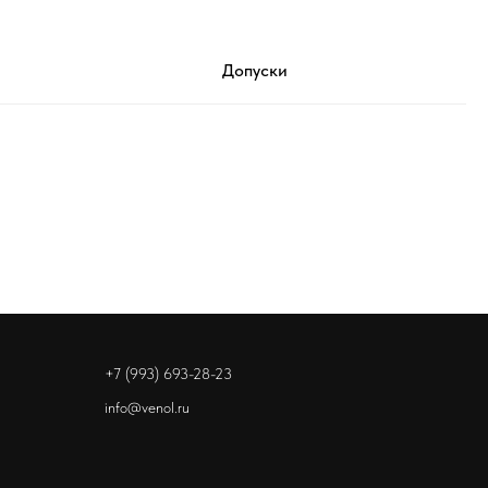
Допуски
+7 (993) 693-28-23
info@venol.ru