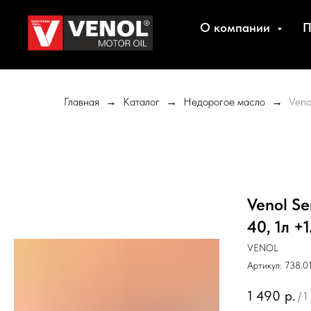
О компании
П
Главная
Каталог
Недорогое масло
Veno
Venol Se
40, 1л +1
VENOL
Артикул:
738.0
1 490
р.
/
1