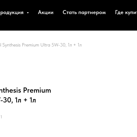
родукция
Акции
Стать партнером
Где купи
l Synthesis Premium Ultra 5W-30, 1л + 1л
nthesis Premium
-30, 1л + 1л
11
.