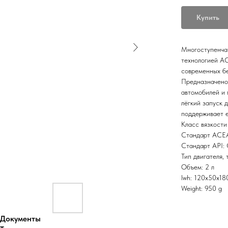
Купить
Многоступенча
технологией A
современных бе
Предназначено 
автомобилей и 
лёгкий запуск 
поддерживает е
Класс вязкост
Стандарт ACEA
Стандарт API:
Тип двигателя, 
Объем: 2 л
lwh: 120x50x1
Weight: 950 g
Документы