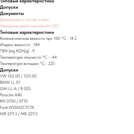
Типовые характеристики
Допуски
Документы
Декларация о соответствии
Международный сертификат ISO
Типовые характеристики
Кинематическая вязкость при 100 °C : 14.2
Индекс вязкости : 184
TBN (mg KOH/g) : 9
Температура текучести °C : -44
Температура вспышки °C : 225
Допуски
VW 502.00 / 505.00
BMW LL 01
GM-LL-A / B-025
Porsche A40
RN 0700 / 0710
Ford WSSM2C917A
MB 229.3 / MB 229.5