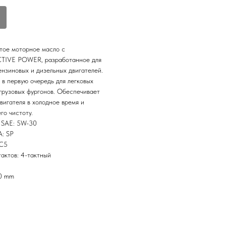
тое моторное масло с
CTIVE POWER, разработанное для
нзиновых и дизельных двигателей.
в первую очередь для легковых
грузовых фургонов. Обеспечивает
двигателя в холодное время и
го чистоту.
и SAE: 5W-30
: SP
 C5
тактов: 4-тактный
80 mm