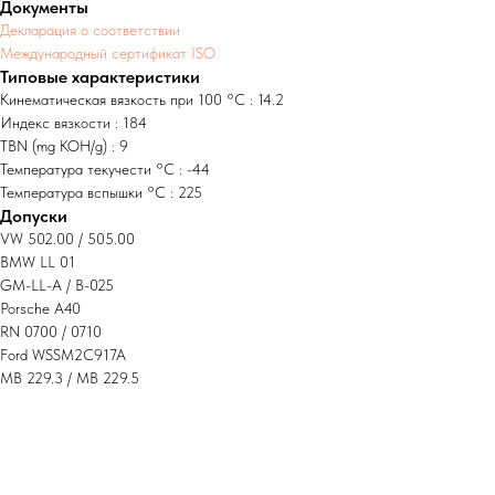
Документы
Декларация о соответствии
Международный сертификат ISO
Типовые характеристики
Кинематическая вязкость при 100 °C : 14.2
Индекс вязкости : 184
TBN (mg KOH/g) : 9
Температура текучести °C : -44
Температура вспышки °C : 225
Допуски
VW 502.00 / 505.00
BMW LL 01
GM-LL-A / B-025
Porsche A40
RN 0700 / 0710
Ford WSSM2C917A
MB 229.3 / MB 229.5