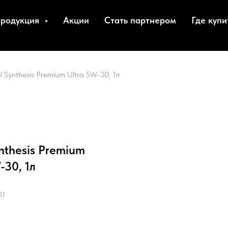
родукция
Акции
Стать партнером
Где купи
l Synthesis Premium Ultra 5W-30, 1л
nthesis Premium
-30, 1л
01