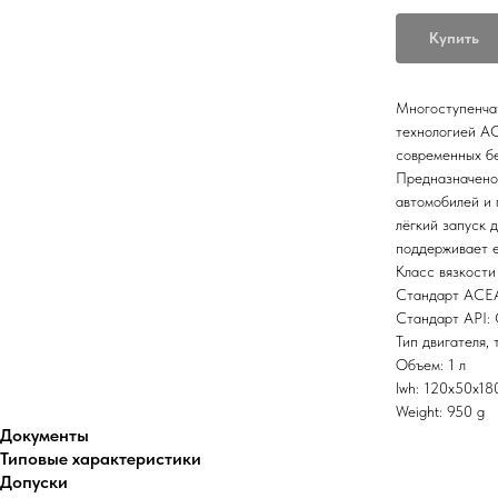
Купить
Многоступенча
технологией A
современных бе
Предназначено 
автомобилей и 
лёгкий запуск 
поддерживает е
Класс вязкост
Стандарт ACEA
Стандарт API:
Тип двигателя, 
Объем: 1 л
lwh: 120x50x1
Weight: 950 g
Документы
Типовые характеристики
Допуски