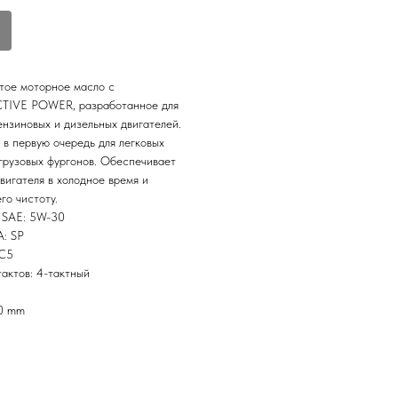
тое моторное масло с
CTIVE POWER, разработанное для
нзиновых и дизельных двигателей.
в первую очередь для легковых
грузовых фургонов. Обеспечивает
двигателя в холодное время и
го чистоту.
и SAE: 5W-30
: SP
 C5
тактов: 4-тактный
80 mm