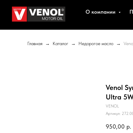
О компании
П
Главная
Каталог
Недорогое масло
Veno
Venol Sy
Ultra 5W
VENOL
Артикул:
272.0
950,00
р.