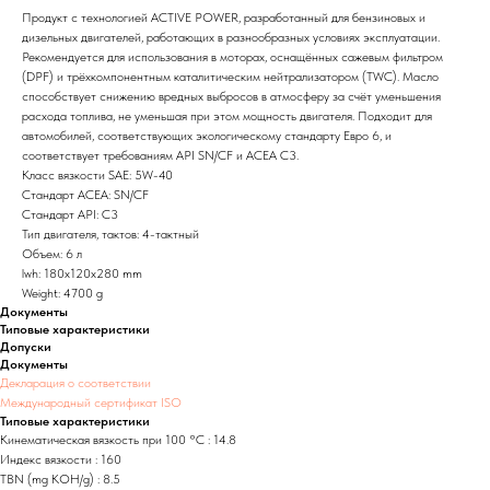
Продукт с технологией ACTIVE POWER, разработанный для бензиновых и
дизельных двигателей, работающих в разнообразных условиях эксплуатации.
Рекомендуется для использования в моторах, оснащённых сажевым фильтром
(DPF) и трёхкомпонентным каталитическим нейтрализатором (TWC). Масло
способствует снижению вредных выбросов в атмосферу за счёт уменьшения
расхода топлива, не уменьшая при этом мощность двигателя. Подходит для
автомобилей, соответствующих экологическому стандарту Евро 6, и
соответствует требованиям API SN/CF и ACEA C3.
Класс вязкости SAE: 5W-40
Стандарт ACEA: SN/CF
Стандарт API: C3
Тип двигателя, тактов: 4-тактный
Объем: 6 л
lwh: 180x120x280 mm
Weight: 4700 g
Документы
Типовые характеристики
Допуски
Документы
Декларация о соответствии
Международный сертификат ISO
Типовые характеристики
Кинематическая вязкость при 100 °C : 14.8
Индекс вязкости : 160
TBN (mg KOH/g) : 8.5