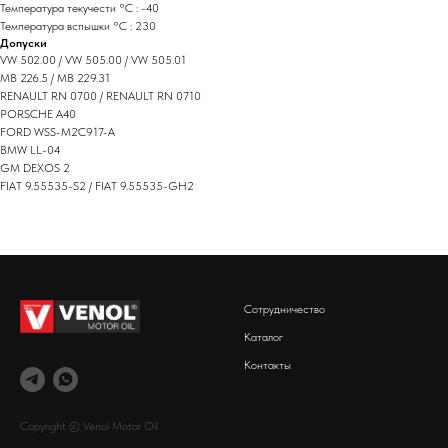
Температура текучести °C : -40
Температура вспышки °C : 230
Допуски
VW 502.00 / VW 505.00 / VW 505.01
MB 226.5 / MB 229.31
RENAULT RN 0700 / RENAULT RN 0710
PORSCHE A40
FORD WSS-M2C917-A
BMW LL-04
GM DEXOS 2
FIAT 9.55535-S2 / FIAT 9.55535-GH2
Сотрудничество
Каталог
Контакты
Copyright © Venol Motor Oil