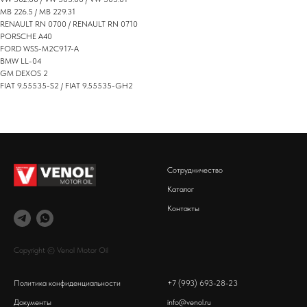
MB 226.5 / MB 229.31
RENAULT RN 0700 / RENAULT RN 0710
PORSCHE A40
FORD WSS-M2C917-A
BMW LL-04
GM DEXOS 2
FIAT 9.55535-S2 / FIAT 9.55535-GH2
Сотрудничество
Каталог
Контакты
Copyright © Venol Motor Oil
Политика конфиденциальности
+7 (993) 693-28-23
Документы
info@venol.ru