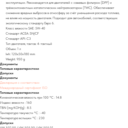
эксплуатации. Рекомендуется для двигателей с сажевым фильтром (DPF) и
трёхкомпонентным каталитическим нейтрализатором (TWC). Обеспечивает
снижение вредных выбросов в атмосферу за счёт уменьшения расхода топлива,
не влияя на мощность двигателя. Подходит для автомобилей, соответствующих
экологическому стандарту Евро 6.
Класс вязкости SAE: 5W-40
Стандарт ACEA: SN/CF
Стандарт API: C3
Тип двигателя, тактов: 4-тактный
Объем: 1 л
lwh: 120x50x180 mm
Weight: 950 g
Документы
Типовые характеристики
Допуски
Документы
Декларация о соответствии
Международный сертификат ISO
Типовые характеристики
Кинематическая вязкость при 100 °C : 14.8
Индекс вязкости : 160
TBN (mg KOH/g) : 8.5
Температура текучести °C : -40
Температура вспышки °C : 230
Допуски
VW 502.00 / VW 505.00 / VW 505.01