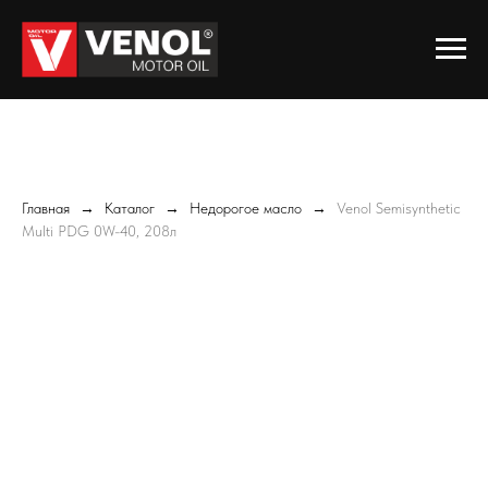
Главная
Каталог
Недорогое масло
Venol Semisynthetic
Multi PDG 0W-40, 208л