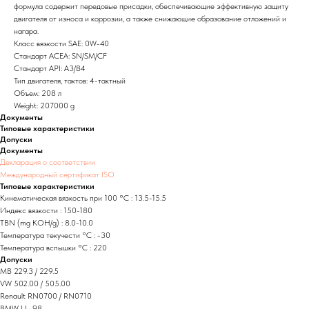
формула содержит передовые присадки, обеспечивающие эффективную защиту
двигателя от износа и коррозии, а также снижающие образование отложений и
нагара.
Класс вязкости SAE: 0W-40
Стандарт ACEA: SN/SM/CF
Стандарт API: A3/B4
Тип двигателя, тактов: 4-тактный
Объем: 208 л
Weight: 207000 g
Документы
Типовые характеристики
Допуски
Документы
Декларация о соответствии
Международный сертификат ISO
Типовые характеристики
Кинематическая вязкость при 100 °C : 13.5-15.5
Индекс вязкости : 150-180
TBN (mg KOH/g) : 8.0-10.0
Температура текучести °C : -30
Температура вспышки °C : 220
Допуски
MB 229.3 / 229.5
VW 502.00 / 505.00
Renault RN0700 / RN0710
BMW LL-98