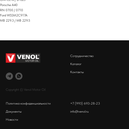
Porsche A40
RN 0700 / 0710
Ford WSSM2C917A
MB 229.3 / MB 229.5
Сотрудничество
Каталог
Контакты
Copyright © Venol Motor Oil
Политика конфиденциальности
+7 (993) 693-28-23
Документы
info@venol.ru
Новости