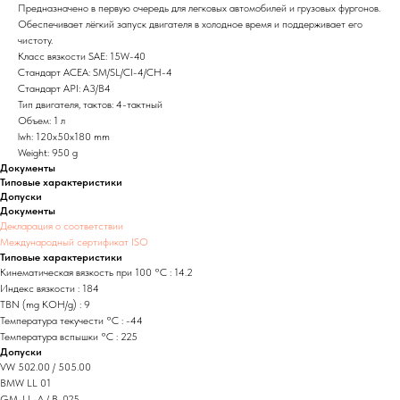
Предназначено в первую очередь для легковых автомобилей и грузовых фургонов.
Обеспечивает лёгкий запуск двигателя в холодное время и поддерживает его
чистоту.
Класс вязкости SAE: 15W-40
Стандарт ACEA: SM/SL/CI-4/CH-4
Стандарт API: A3/B4
Тип двигателя, тактов: 4-тактный
Объем: 1 л
lwh: 120x50x180 mm
Weight: 950 g
Документы
Типовые характеристики
Допуски
Документы
Декларация о соответствии
Международный сертификат ISO
Типовые характеристики
Кинематическая вязкость при 100 °C : 14.2
Индекс вязкости : 184
TBN (mg KOH/g) : 9
Температура текучести °C : -44
Температура вспышки °C : 225
Допуски
VW 502.00 / 505.00
BMW LL 01
GM-LL-A / B-025