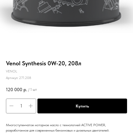
Venol Synthesis 0W-20, 208л
VENOL
Артикул:
271.208
120 000
р.
/
1 шт
Купить
Многоступенчатое моторное масло с технологией ACTIVE POWER,
разработанное для современных бензиновых и дизельных двигателей.