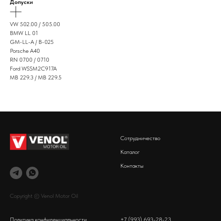
Допуски
VW 502.00 / 505.00
BMW LL 01
GM-LL-A / B-025
Porsche A40
RN 0700 / 0710
Ford WSSM2C917A
MB 229.3 / MB 229.5
Сотрудничество
Каталог
Контакты
Copyright © Venol Motor Oil
Политика конфиденциальности
+7 (993) 693-28-23