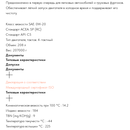
Предназначено в первую очередь для легковых автомобилей и грузовых фургонов.
Обеспечивает лёгкий запуск двигателя в холодное время и поддерживает его
чистоту.
Класс вязкости SAE: 0W-20
Стандарт ACEA: SP (RC)
Стандарт API: C5
Тип двигателя, тактов: 4-тактный
Объем: 208 л
Вес: 207000 г
Документы
Типовые характеристики
Допуски
Документы
Декларация о соответствии
Международный сертификат ISO
Типовые характеристики
Кинематическая вязкость при 100 °C : 14.2
Индекс вязкости : 184
TBN (mg KOH/g) : 9
Температура текучести °C : -44
Температура вспышки °C : 225