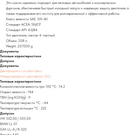
Это масло идеально подходит для легковых автомобилей и коммерческих
фургонов, обеспечивая быстрый холодный запуск и надёжную защиту двигателя, а
также поддерживая его чистоту для долговременной и эффективной работы.
Класс вязкости SAE: 5W-40
Стандарт ACEA: SN/CF
Стандарт API: A3/B4
Тип двигателя, тактов: 4-тактный
Объем: 208 л
Weight: 207000 g
Документы
Типовые характеристики
Допуски
Документы
Декларация о соответствии
Международный сертификат ISO
Типовые характеристики
Кинематическая вязкость при 100 °C : 14.2
Индекс вязкости : 184
TBN (mg KOH/g) : 9
Температура текучести °C : -44
Температура вспышки °C : 225
Допуски
VW 502.00 / 505.00
BMW LL 01
GM-LL-A / B-025
Porsche A40