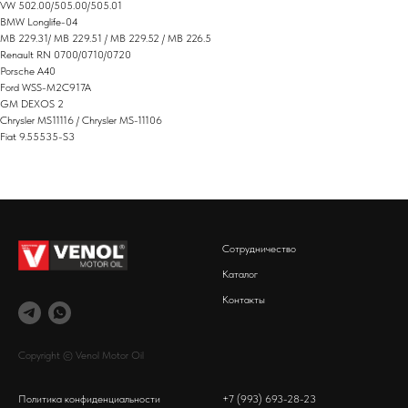
VW 502.00/505.00/505.01
BMW Longlife-04
MB 229.31/ MB 229.51 / MB 229.52 / MB 226.5
Renault RN 0700/0710/0720
Porsche A40
Ford WSS-M2C917A
GM DEXOS 2
Chrysler MS11116 / Chrysler MS-11106
Fiat 9.55535-S3
Сотрудничество
Каталог
Контакты
Copyright © Venol Motor Oil
Политика конфиденциальности
+7 (993) 693-28-23