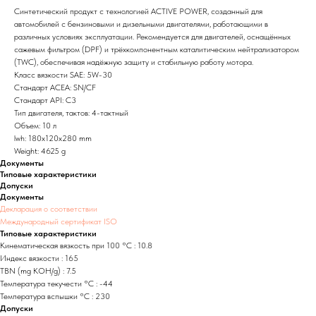
Синтетический продукт с технологией ACTIVE POWER, созданный для
автомобилей с бензиновыми и дизельными двигателями, работающими в
различных условиях эксплуатации. Рекомендуется для двигателей, оснащённых
сажевым фильтром (DPF) и трёхкомпонентным каталитическим нейтрализатором
(TWC), обеспечивая надёжную защиту и стабильную работу мотора.
Класс вязкости SAE: 5W-30
Стандарт ACEA: SN/CF
Стандарт API: C3
Тип двигателя, тактов: 4-тактный
Объем: 10 л
lwh: 180x120x280 mm
Weight: 4625 g
Документы
Типовые характеристики
Допуски
Документы
Декларация о соответствии
Международный сертификат ISO
Типовые характеристики
Кинематическая вязкость при 100 °C : 10.8
Индекс вязкости : 165
TBN (mg KOH/g) : 7.5
Температура текучести °C : -44
Температура вспышки °C : 230
Допуски