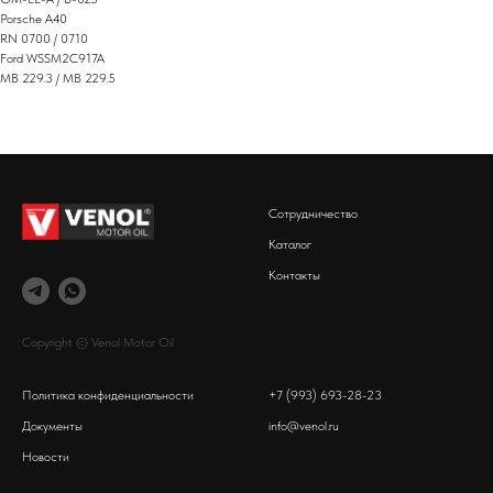
Porsche A40
RN 0700 / 0710
Ford WSSM2C917A
MB 229.3 / MB 229.5
Сотрудничество
Каталог
Контакты
Copyright © Venol Motor Oil
Политика конфиденциальности
+7 (993) 693-28-23
Документы
info@venol.ru
Новости