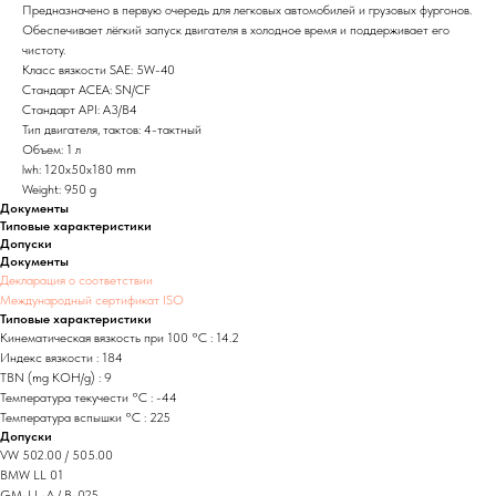
Предназначено в первую очередь для легковых автомобилей и грузовых фургонов.
Обеспечивает лёгкий запуск двигателя в холодное время и поддерживает его
чистоту.
Класс вязкости SAE: 5W-40
Стандарт ACEA: SN/CF
Стандарт API: A3/B4
Тип двигателя, тактов: 4-тактный
Объем: 1 л
lwh: 120x50x180 mm
Weight: 950 g
Документы
Типовые характеристики
Допуски
Документы
Декларация о соответствии
Международный сертификат ISO
Типовые характеристики
Кинематическая вязкость при 100 °C : 14.2
Индекс вязкости : 184
TBN (mg KOH/g) : 9
Температура текучести °C : -44
Температура вспышки °C : 225
Допуски
VW 502.00 / 505.00
BMW LL 01
GM-LL-A / B-025