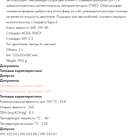
трёхкомпонентным каталитическим нейтрализатором (TWC). Обеспечивает
снижение вредных выбросов в атмосферу за счёт уменьшения расхода топлива,
не влияя на мощность двигателя. Подходит для автомобилей, соответствующих
экологическому стандарту Евро 6.
Класс вязкости SAE: 5W-40
Стандарт ACEA: SN/CF
Стандарт API: C3
Тип двигателя, тактов: 4-тактный
Объем: 2 л
lwh: 120x50x180 mm
Weight: 950 g
Документы
Типовые характеристики
Допуски
Документы
Декларация о соответствии
Международный сертификат ISO
Типовые характеристики
Кинематическая вязкость при 100 °C : 14.8
Индекс вязкости : 160
TBN (mg KOH/g) : 8.5
Температура текучести °C : -40
Температура вспышки °C : 230
Допуски
VW 502.00 / VW 505.00 / VW 505.01