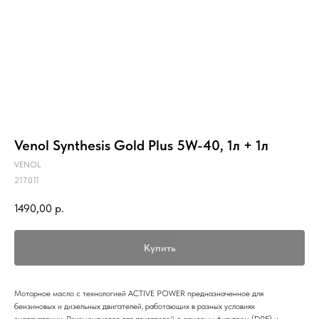
Venol Synthesis Gold Plus 5W-40, 1л + 1л
VENOL
217.011
1490,00
р.
Купить
Моторное масло с технологией ACTIVE POWER предназначенное для
бензиновых и дизельных двигателей, работающих в разных условиях
эксплуатации. Рекомендуется для двигателей с сажевым фильтром (DPF) и