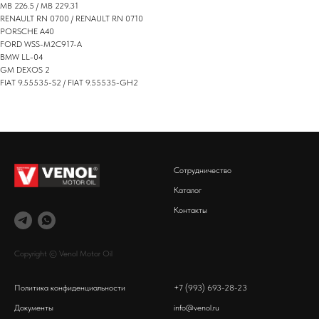
MB 226.5 / MB 229.31
RENAULT RN 0700 / RENAULT RN 0710
PORSCHE A40
FORD WSS-M2C917-A
BMW LL-04
GM DEXOS 2
FIAT 9.55535-S2 / FIAT 9.55535-GH2
Сотрудничество
Каталог
Контакты
Copyright © Venol Motor Oil
Политика конфиденциальности
+7 (993) 693-28-23
Документы
info@venol.ru